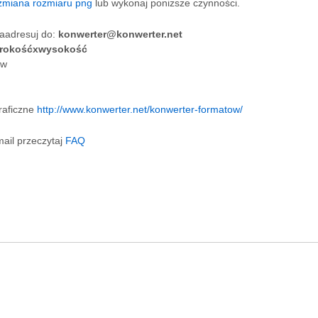
zmiana rozmiaru png
lub wykonaj poniższe czynności.
zaadresuj do:
konwerter@konwerter.net
erokośćxwysokość
ów
raficzne
http://www.konwerter.net/konwerter-formatow/
mail przeczytaj
FAQ