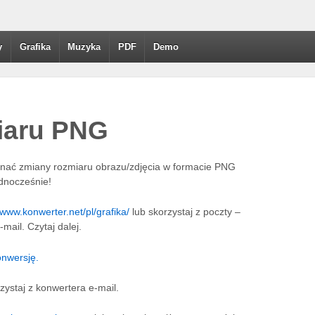
y
Grafika
Muzyka
PDF
Demo
iaru PNG
ać zmiany rozmiaru obrazu/zdjęcia w formacie PNG
ednocześnie!
/www.konwerter.net/pl/grafika/
lub skorzystaj z poczty –
mail. Czytaj dalej.
nwersję.
rzystaj z konwertera e-mail.