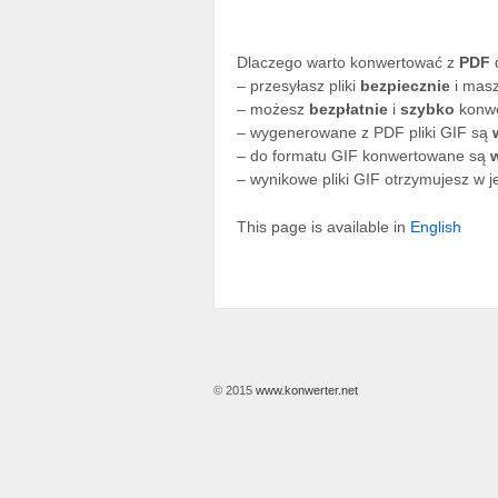
Dlaczego warto konwertować z
PDF
– przesyłasz pliki
bezpiecznie
i masz
– możesz
bezpłatnie
i
szybko
konw
– wygenerowane z PDF pliki GIF są
– do formatu GIF konwertowane są
– wynikowe pliki GIF otrzymujesz w j
This page is available in
English
© 2015
www.konwerter.net