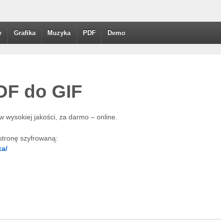
y
Grafika
Muzyka
PDF
Demo
DF do GIF
w wysokiej jakości, za darmo – online.
stronę szyfrowaną:
ka/