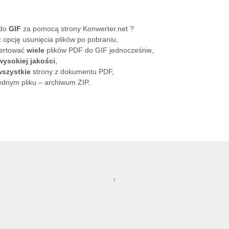
do
GIF
za pomocą strony Konwerter.net ?
 opcję usunięcia plików po pobraniu,
ertować
wiele
plików PDF do GIF jednocześnie,
wysokiej jakości
,
wszystkie
strony z dokumentu PDF,
ednym pliku – archiwum ZIP.
↑